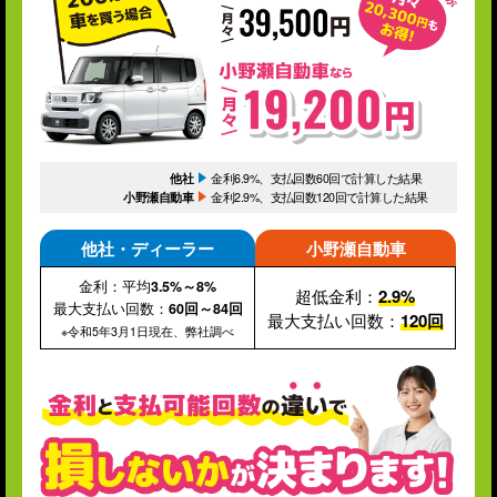
他社
金利6.9%、支払回数60回で計算した結果
小野瀬自動車
金利2.9%、支払回数120回で計算した結果
他社・ディーラー
小野瀬自動車
金利：平均
3.5%～8%
超低金利：
2.9%
最大支払い回数：
60回～84回
最大支払い回数：
120回
※令和5年3月1日現在、弊社調べ