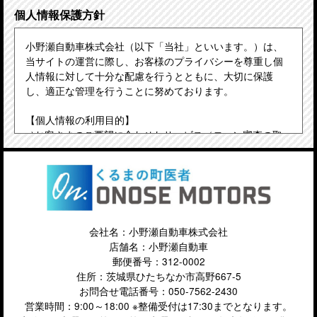
個人情報保護方針
小野瀬自動車株式会社（以下「当社」といいます。）は、
当サイトの運営に際し、お客様のプライバシーを尊重し個
人情報に対して十分な配慮を行うとともに、大切に保護
し、適正な管理を行うことに努めております。
【個人情報の利用目的】
a)お客さまのご要望に合わせたサービス（ローン審査の取
次ぎ、紹介等）をご提供するための各種ご連絡。
b)提携する金融機関およびローン会社への審査申し込みの
取次ぎ、および審査結果の確認。
c)お問合せいただいたご質問への回答のご連絡。
d)サービス向上を目的とした統計、分析、マーケティン
グ。
会社名：小野瀬自動車株式会社
店舗名：小野瀬自動車
【お客さま（個人および企業を含みます。）に関する個人
郵便番号：312-0002
データの取得と利用】
住所：茨城県ひたちなか市高野667-5
当社は、サービス向上を目的とした統計、分析、マーケテ
お問合せ電話番号：
050-7562-2430
ィングにおいて、以下の個人データ（日本の個人情報保護
営業時間：9:00～18:00 ※整備受付は17:30までとなります。
法上の個人情報を含みます。）を適法かつ公正な手段によ