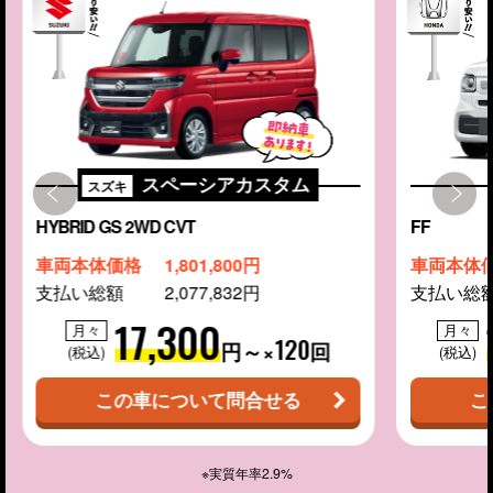
スペーシアカスタム
スズキ
HYBRID GS 2WD CVT
FF
車両本体価格
1,801,800円
車両本体
支払い総額
2,077,832円
支払い総
17,300
月々
月々
120
円～×
回
(税込)
(税込)
この車について問合せる
こ
※実質年率2.9%